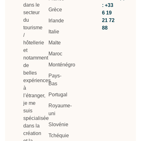
dans le
: +33
Grèce
secteur
6 19
du
21 72
Irlande
tourisme
88
Italie
/
hôtellerie
Malte
et
Maroc
notamment
Monténégro
de
belles
Pays-
expériences
Bas
à
Portugal
l’étranger,
je me
Royaume-
suis
uni
spécialisée
Slovénie
dans la
création
Tchéquie
et la