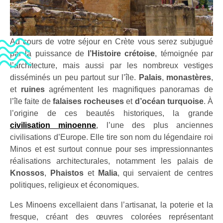
Au cours de votre séjour en Crète vous serez subjugué
par la puissance de
l’Histoire crétoise
, témoignée par
l’architecture, mais aussi par les nombreux vestiges
disséminés un peu partout sur l’île.
Palais
,
monastères
,
et
ruines
agrémentent les magnifiques panoramas de
l’île faite de
falaises rocheuses
et
d’océan turquoise
. À
l’origine de ces beautés historiques, la grande
civilisation minoenne
, l’une des plus anciennes
civilisations d’Europe. Elle tire son nom du légendaire roi
Minos et est surtout connue pour ses impressionnantes
réalisations architecturales, notamment les palais de
Knossos
,
Phaistos
et
Malia
, qui servaient de centres
politiques, religieux et économiques.
Les Minoens excellaient dans l’artisanat, la poterie et la
fresque, créant des œuvres colorées représentant