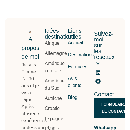
Idées
Liens
Suivez-
destinations
utiles
A
moi
Accueil
Afrique
sur
propos
les
Allemagne
Destinations
de moi
réseaux
Amérique
Je suis
Formules
centrale
Florine,
Avis
j’ai 30
Amérique
clients
ans et je
du Sud
vis à
Contact
Blog
Autriche
Dijon.
FORMULAIRE
Après
Croatie
DE CONTACT
plusieurs
Espagne
expériences
professionnelles
Whatsapp
France