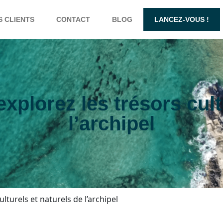
S CLIENTS
CONTACT
BLOG
LANCEZ-VOUS !
xplorez les trésors cult
l’archipel
lturels et naturels de l’archipel