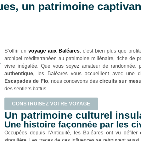
ues, un patrimoine captivan
S’offrir un
voyage aux Baléares
, c’est bien plus que profi
archipel méditerranéen au patrimoine millénaire, riche de p
vivre inégalée. Que vous soyez amateur de randonnée, 
authentique
, les Baléares vous accueillent avec une di
Escapades de Flo
, nous concevons des
circuits sur mes
des sentiers battus.
CONSTRUISEZ VOTRE VOYAGE
Un patrimoine culturel insul
Une histoire façonnée par les c
Occupées depuis l’Antiquité, les Baléares ont vu défiler 
singulière. Les traces de ces influences se retrouvent aussi