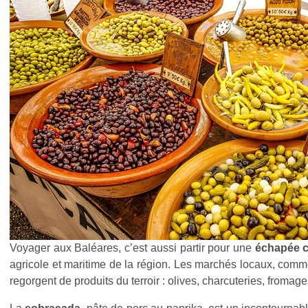
Voyager aux Baléares, c’est aussi partir pour une
échapée c
agricole et maritime de la région. Les marchés locaux, com
regorgent de produits du terroir : olives, charcuteries, fromag