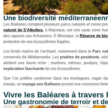
Une biodiversité méditerranéenn
Les Baléares comptent plusieurs parcs naturels et zones pro
naturel de S’Albufera
, à Majorque, est une vaste zone hum
des rapaces aux échassiers. À Minorque, la
Réserve de bi
protection de ses écosystèmes fragiles.
Les fonds marins de l’archipel, notamment dans le
Parc nat
conservés de Méditerranée. Les
prairies de posidonie
, vér
abritent une faune riche : murènes, mérous, poulpes, hi
exploration fascinante
de ces écosystèmes.
Que l’on préfère randonner dans les montagnes, nager dan
marais, un
voyage aux Baléares
promet une connexion forte 
Vivre les Baléares à travers 
Une gastronomie de terroir et d