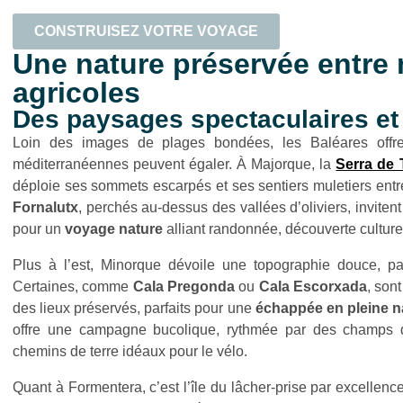
CONSTRUISEZ VOTRE VOYAGE
Une nature préservée entre 
agricoles
Des paysages spectaculaires et
Loin des images de plages bondées, les Baléares offr
méditerranéennes peuvent égaler. À Majorque, la
Serra de
déploie ses sommets escarpés et ses sentiers muletiers ent
Fornalutx
, perchés au-dessus des vallées d’oliviers, invitent
pour un
voyage nature
alliant randonnée, découverte culture
Plus à l’est, Minorque dévoile une topographie douce, p
Certaines, comme
Cala Pregonda
ou
Cala Escorxada
, son
des lieux préservés, parfaits pour une
échappée en pleine n
offre une campagne bucolique, rythmée par des champs d’
chemins de terre idéaux pour le vélo.
Quant à Formentera, c’est l’île du lâcher-prise par excellence