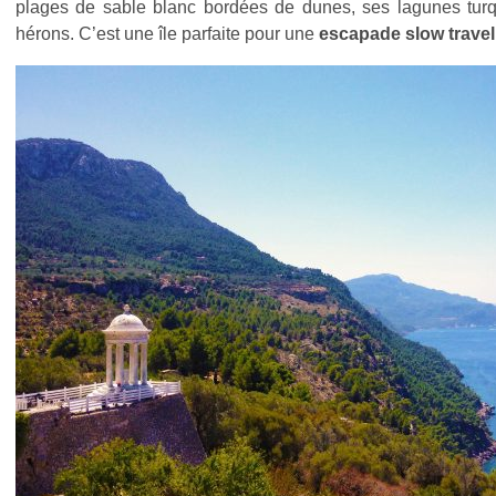
plages de sable blanc bordées de dunes, ses lagunes turqu
hérons. C’est une île parfaite pour une
escapade slow travel