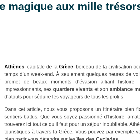
e magique aux mille trésors
Athènes
, capitale de la
Grèce
, berceau de la civilisation o
temps d’un week-end. À seulement quelques heures de vol d
promet de beaux moments d’évasion alliant histoire
impressionnants, ses
quartiers vivants
et son
ambiance mé
d’atouts pour séduire les voyageurs de tous les profils !
Dans cet article, nous vous proposons un itinéraire bien f
sentiers battus. Que vous soyez passionné d’histoire, ama
trouverez ici tout ce qu’il faut pour un séjour inoubliable. Ath
touristiques à travers la Grèce. Vous pouvez par exemple 
bien partir vous détendre sur les
îles des Cyclades
.