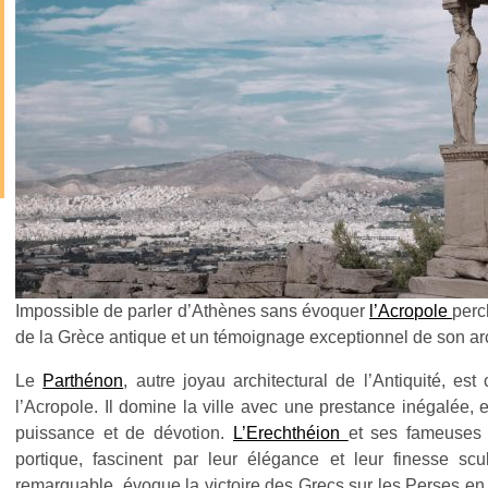
Impossible de parler d’Athènes sans évoquer
l’Acropole
perc
de la Grèce antique et un témoignage exceptionnel de son ar
Le
Parthénon
, autre joyau architectural de l’Antiquité, 
l’Acropole. Il domine la ville avec une prestance inégalée
puissance et de dévotion.
L’Erechthéion
et ses fameuses 
portique, fascinent par leur élégance et leur finesse scu
remarquable, évoque la victoire des Grecs sur les Perses en m