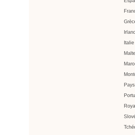
Espa
Fran
Grèc
Irlan
Italie
Malt
Maro
Mont
Pays
Port
Roya
Slov
Tché