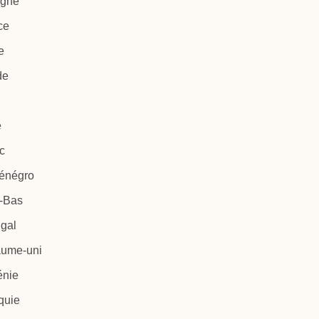
gne
ce
e
de
e
c
énégro
-Bas
ugal
ume-uni
énie
quie