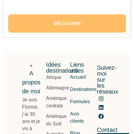
DÉCOUVRIR
Idées
Liens
Suivez-
destinations
utiles
A
moi
Accueil
Afrique
sur
propos
les
Allemagne
Destinations
de moi
réseaux
Amérique
Je suis
Formules
centrale
Florine,
Avis
j’ai 30
Amérique
clients
ans et je
du Sud
vis à
Contact
Blog