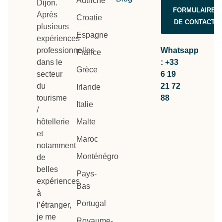
Autriche
Dijon.
FORMULAIRE
Après
Croatie
DE CONTACT
plusieurs
Espagne
expériences
professionnelles
Whatsapp
France
dans le
: +33
Grèce
secteur
6 19
du
21 72
Irlande
tourisme
88
Italie
/
hôtellerie
Malte
et
Maroc
notamment
Monténégro
de
belles
Pays-
expériences
Bas
à
Portugal
l’étranger,
je me
Royaume-