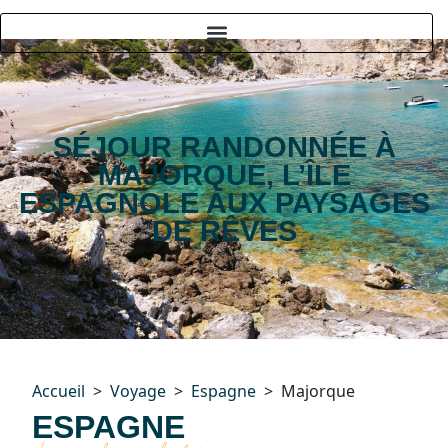
SÉJOUR RANDONNÉE À
MAJORQUE, L’ÎLE
ESPAGNOLE AUX PAYSAGES
DE RÊVES
Accueil
Voyage
Espagne
Majorque
ESPAGNE