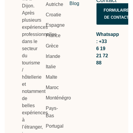
Contact
Blog
Autriche
Dijon.
FORMULAIRE
Après
Croatie
DE CONTACT
plusieurs
Espagne
expériences
professionnelles
Whatsapp
France
dans le
: +33
Grèce
secteur
6 19
du
21 72
Irlande
tourisme
88
Italie
/
hôtellerie
Malte
et
Maroc
notamment
Monténégro
de
belles
Pays-
expériences
Bas
à
Portugal
l’étranger,