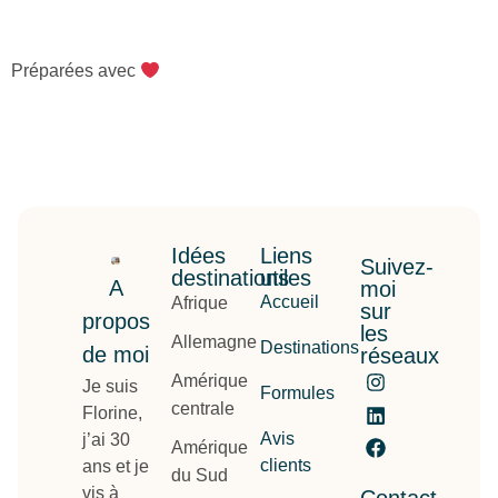
Préparées avec
Idées
Liens
Suivez-
destinations
utiles
A
moi
Accueil
Afrique
sur
propos
les
Allemagne
Destinations
de moi
réseaux
Amérique
Je suis
Formules
centrale
Florine,
Avis
j’ai 30
Amérique
clients
ans et je
du Sud
vis à