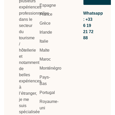
plusieurs
Espagne
expériences
professionnelles
Whatsapp
France
dans le
: +33
Grèce
secteur
6 19
du
21 72
Irlande
tourisme
88
Italie
/
hôtellerie
Malte
et
Maroc
notamment
Monténégro
de
belles
Pays-
expériences
Bas
à
Portugal
l’étranger,
je me
Royaume-
suis
uni
spécialisée