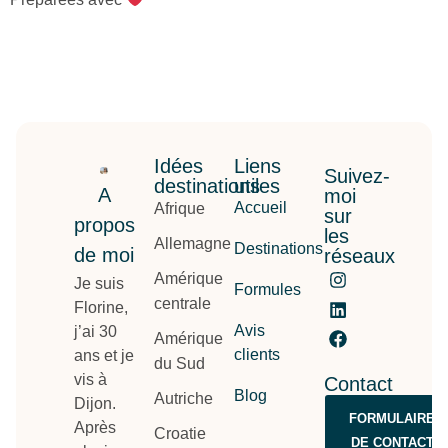
Idées
Liens
Suivez-
destinations
utiles
A
moi
Accueil
Afrique
sur
propos
les
Allemagne
Destinations
de moi
réseaux
Amérique
Je suis
Formules
centrale
Florine,
Avis
j’ai 30
Amérique
clients
ans et je
du Sud
vis à
Contact
Blog
Autriche
Dijon.
FORMULAIRE
Après
Croatie
DE CONTACT