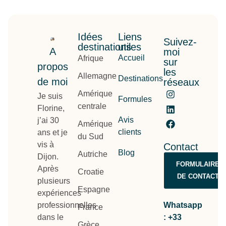
Idées
Liens
Suivez-
destinations
utiles
A
moi
Accueil
Afrique
sur
propos
les
Allemagne
Destinations
de moi
réseaux
Amérique
Je suis
Formules
centrale
Florine,
Avis
j’ai 30
Amérique
clients
ans et je
du Sud
vis à
Contact
Blog
Autriche
Dijon.
FORMULAIRE
Après
Croatie
DE CONTACT
plusieurs
Espagne
expériences
professionnelles
Whatsapp
France
dans le
: +33
Grèce