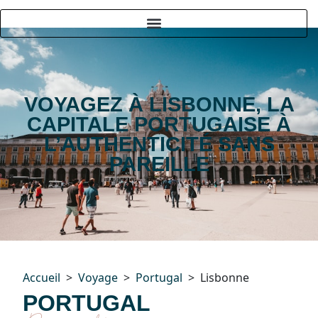
VOYAGEZ À LISBONNE, LA
CAPITALE PORTUGAISE À
L’AUTHENTICITÉ SANS
PAREILLE
Accueil
Voyage
Portugal
Lisbonne
PORTUGAL