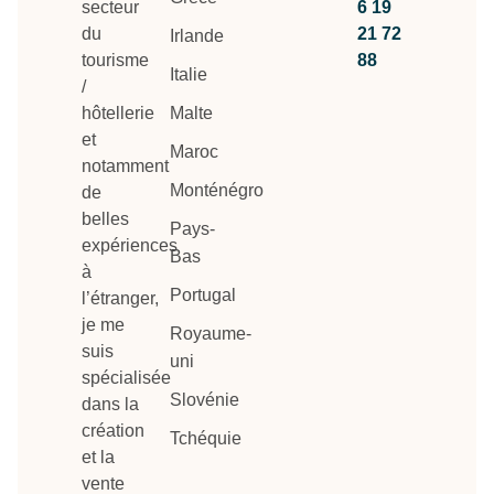
secteur
6 19
du
21 72
Irlande
tourisme
88
Italie
/
hôtellerie
Malte
et
Maroc
notamment
Monténégro
de
belles
Pays-
expériences
Bas
à
Portugal
l’étranger,
je me
Royaume-
suis
uni
spécialisée
Slovénie
dans la
création
Tchéquie
et la
vente