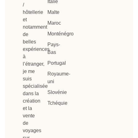
Italie
/
hôtellerie
Malte
et
Maroc
notamment
Monténégro
de
belles
Pays-
expériences
Bas
à
Portugal
l’étranger,
je me
Royaume-
suis
uni
spécialisée
Slovénie
dans la
création
Tchéquie
et la
vente
de
voyages
sur-