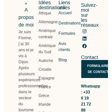
Idées
Liens
Suivez-
destinations
utiles
A
moi
Accueil
Afrique
sur
propos
les
Allemagne
Destinations
de moi
réseaux
Amérique
Je suis
Formules
centrale
Florine,
Avis
j’ai 30
Amérique
clients
ans et je
du Sud
vis à
Contact
Blog
Autriche
Dijon.
FORMULAIRE
Après
Croatie
DE CONTACT
plusieurs
Espagne
expériences
professionnelles
Whatsapp
France
dans le
: +33
Grèce
secteur
6 19
du
21 72
Irlande
tourisme
88